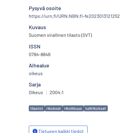
Pysyvä osoite
https://urn.fi/URN:NBN:fi-fe2023013121252
Kuvaus
Suomen virallinen tilasto (SVT)
ISSN
0784-8846
Aihealue
oikeus
Sarja
Oikeus
|
2004:1
Avainsanat
tilastot
rikokset
rikollisuus
tullirikokset
Tietueen kaikki tiedot