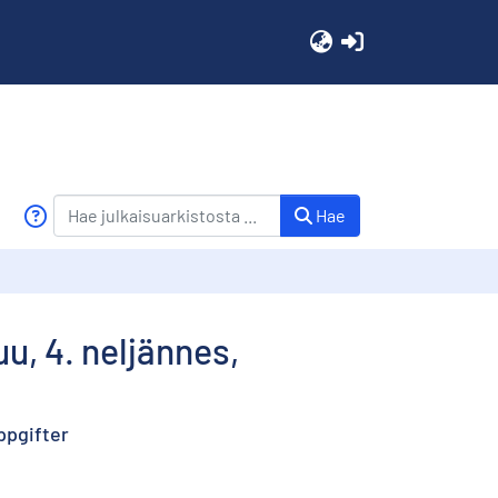
(current)
Hae
uu, 4. neljännes,
ppgifter