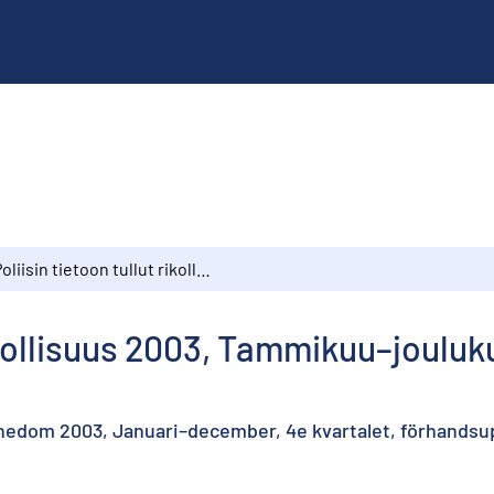
Poliisin tietoon tullut rikollisuus 2003, Tammikuu–joulukuu, 4. neljännes, ennakkotiedot
rikollisuus 2003, Tammikuu–jouluk
nnedom 2003, Januari–december, 4e kvartalet, förhandsu