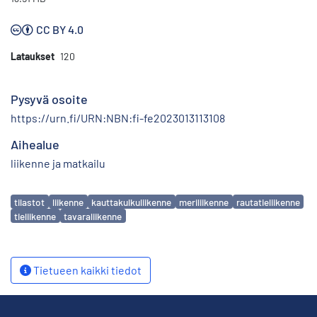
CC BY 4.0
Lataukset
120
Pysyvä osoite
https://urn.fi/URN:NBN:fi-fe2023013113108
Aihealue
liikenne ja matkailu
Avainsanat
tilastot
liikenne
kauttakulkuliikenne
meriliikenne
rautatieliikenne
tieliikenne
tavaraliikenne
Tietueen kaikki tiedot