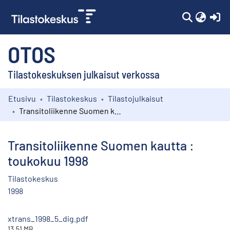
(c
OTOS
Tilastokeskuksen julkaisut verkossa
Etusivu
Tilastokeskus
Tilastojulkaisut
Kokoelmat
Transitoliikenne Suomen kautta : toukokuu 1998
Selaa
Transitoliikenne Suomen kautta :
toukokuu 1998
Tilastokeskus
1998
xtrans_1998_5_dig.pdf
13.51 MB