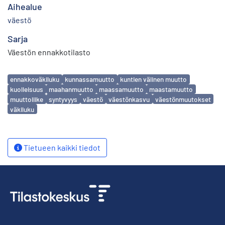
Aihealue
väestö
Sarja
Väestön ennakkotilasto
Avainsanat
ennakkoväkiluku
kunnassamuutto
kuntien välinen muutto
kuolleisuus
maahanmuutto
maassamuutto
maastamuutto
muuttoliike
syntyvyys
väestö
väestönkasvu
väestönmuutokset
väkiluku
Tietueen kaikki tiedot