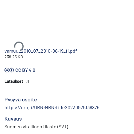
Ladataan...
vamuu_2010_07_2010-08-19_fi.pdf
239.25 KB
CC BY 4.0
Lataukset
61
Pysyvä osoite
https://urn.fi/URN:NBN:fi-fe20230925136875
Kuvaus
Suomen virallinen tilasto (SVT)