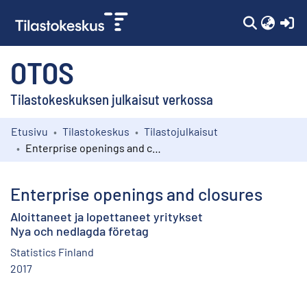
(c
OTOS
Tilastokeskuksen julkaisut verkossa
Etusivu
Tilastokeskus
Tilastojulkaisut
Kokoelmat
Enterprise openings and closures
Selaa
Enterprise openings and closures
Aloittaneet ja lopettaneet yritykset
Nya och nedlagda företag
Statistics Finland
2017