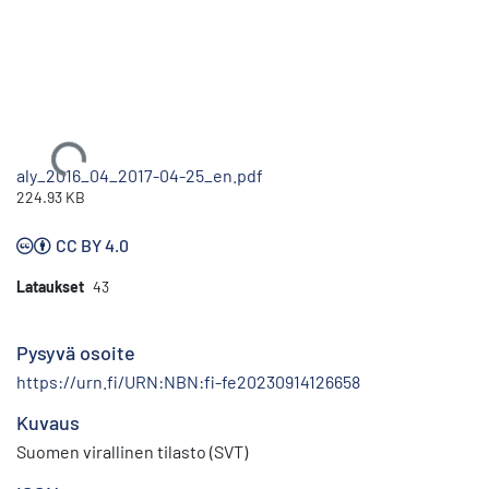
Ladataan...
aly_2016_04_2017-04-25_en.pdf
224.93 KB
CC BY 4.0
Lataukset
43
Pysyvä osoite
https://urn.fi/URN:NBN:fi-fe20230914126658
Kuvaus
Suomen virallinen tilasto (SVT)