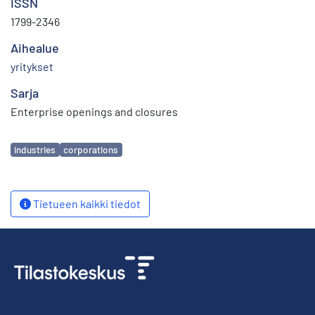
ISSN
1799-2346
Aihealue
yritykset
Sarja
Enterprise openings and closures
Avainsanat
industries
corporations
Tietueen kaikki tiedot