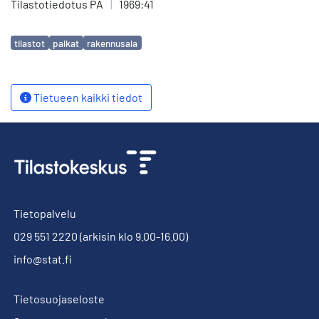
Tilastotiedotus PA
|
1969:41
Avainsanat
tilastot
palkat
rakennusala
Tietueen kaikki tiedot
Tietopalvelu
029 551 2220
(arkisin klo 9.00-16.00)
info@stat.fi
Tietosuojaseloste