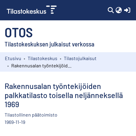
(c
OTOS
Tilastokeskuksen julkaisut verkossa
Etusivu
Tilastokeskus
Tilastojulkaisut
Kokoelmat
Rakennusalan työntekijöiden palkkatilasto toisella neljänneksellä 1969
Selaa
Rakennusalan työntekijöiden
palkkatilasto toisella neljänneksellä
1969
Tilastollinen päätoimisto
1969-11-19