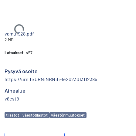
Ladataan...
vamu1928.pdf
2 MB
Lataukset
457
Pysyvä osoite
https://urn.fi/URN:NBN:fi-fe2023013112385
Aihealue
väestö
Avainsanat
tilastot
väestötilastot
väestönmuutokset