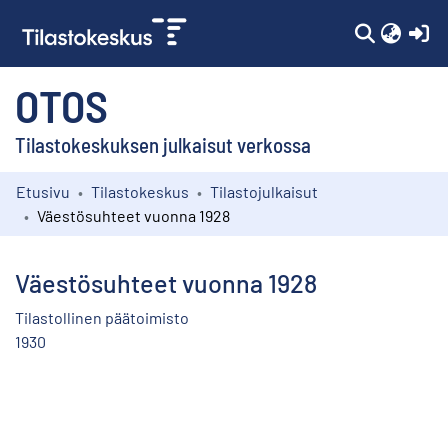
(c
OTOS
Tilastokeskuksen julkaisut verkossa
Etusivu
Tilastokeskus
Tilastojulkaisut
Kokoelmat
Väestösuhteet vuonna 1928
Selaa
Väestösuhteet vuonna 1928
Tilastollinen päätoimisto
1930