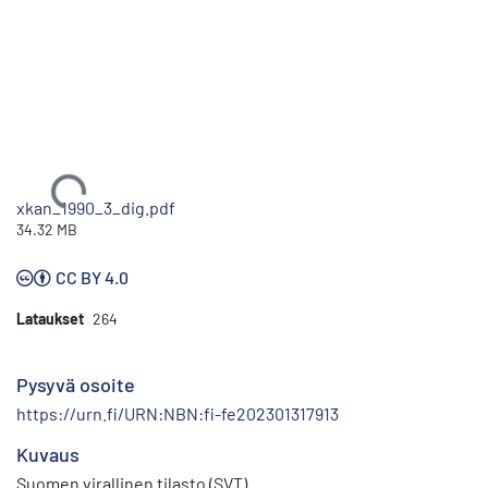
Ladataan...
xkan_1990_3_dig.pdf
34.32 MB
CC BY 4.0
Lataukset
264
Pysyvä osoite
https://urn.fi/URN:NBN:fi-fe202301317913
Kuvaus
Suomen virallinen tilasto (SVT)