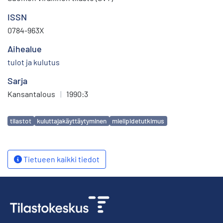
ISSN
0784-963X
Aihealue
tulot ja kulutus
Sarja
Kansantalous
|
1990:3
Avainsanat
tilastot
kuluttajakäyttäytyminen
mielipidetutkimus
Tietueen kaikki tiedot