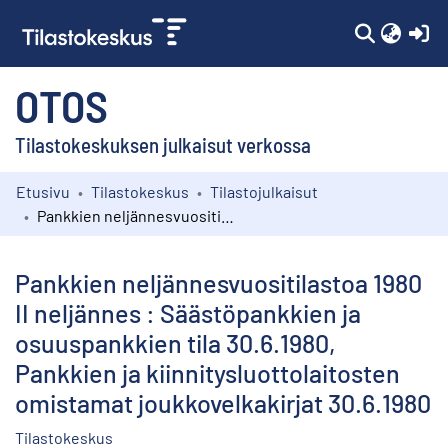
(c
OTOS
Tilastokeskuksen julkaisut verkossa
Etusivu
Tilastokeskus
Tilastojulkaisut
Kokoelmat
Pankkien neljännesvuositilastoa 1980 II neljännes : Säästöpankkien ja osuuspankkien tila 30.6.1980, Pankkien ja kiinnitysluottolaitosten omistamat joukkovelkakirjat 30.6.1980
Selaa
Pankkien neljännesvuositilastoa 1980
II neljännes : Säästöpankkien ja
osuuspankkien tila 30.6.1980,
Pankkien ja kiinnitysluottolaitosten
omistamat joukkovelkakirjat 30.6.1980
Tilastokeskus