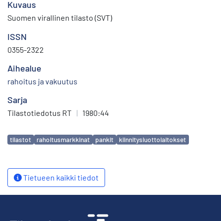
Kuvaus
Suomen virallinen tilasto (SVT)
ISSN
0355-2322
Aihealue
rahoitus ja vakuutus
Sarja
Tilastotiedotus RT
|
1980:44
Avainsanat
tilastot
rahoitusmarkkinat
pankit
kiinnitysluottolaitokset
Tietueen kaikki tiedot