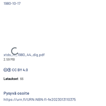
1980-10-17
Ladataan...
xtds_rt_1980_44_dig.pdf
2.59 MB
CC BY 4.0
Lataukset
66
Pysyvä osoite
https://urn.fi/URN:NBN:fi-fe2023013110375