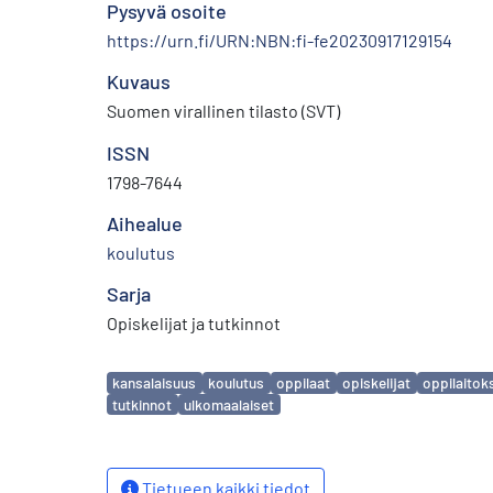
Pysyvä osoite
https://urn.fi/URN:NBN:fi-fe20230917129154
Kuvaus
Suomen virallinen tilasto (SVT)
ISSN
1798-7644
Aihealue
koulutus
Sarja
Opiskelijat ja tutkinnot
Avainsanat
kansalaisuus
koulutus
oppilaat
opiskelijat
oppilaitok
tutkinnot
ulkomaalaiset
Tietueen kaikki tiedot