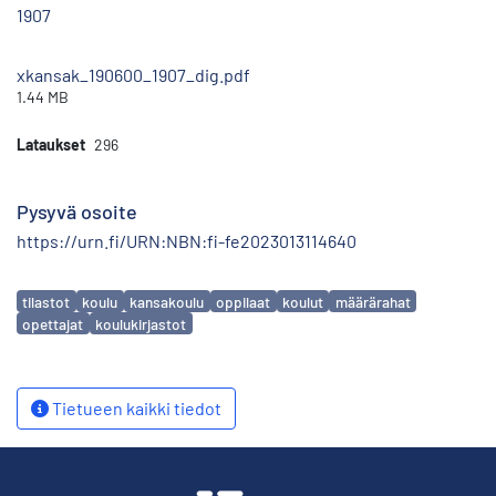
1907
xkansak_190600_1907_dig.pdf
1.44 MB
Lataukset
296
Pysyvä osoite
https://urn.fi/URN:NBN:fi-fe2023013114640
Avainsanat
tilastot
koulu
kansakoulu
oppilaat
koulut
määrärahat
opettajat
koulukirjastot
Tietueen kaikki tiedot