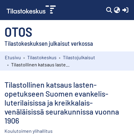
(c
OTOS
Tilastokeskuksen julkaisut verkossa
Etusivu
Tilastokeskus
Tilastojulkaisut
Kokoelmat
Tilastollinen katsaus lasten-opetukseen Suomen evankelis-luterilaisissa ja kreikkalais-venäläisissä seurakunnissa vuonna 1906
Selaa
Tilastollinen katsaus lasten-
opetukseen Suomen evankelis-
luterilaisissa ja kreikkalais-
venäläisissä seurakunnissa vuonna
1906
Koulutoimen ylihallitus