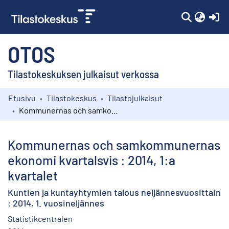
(c
OTOS
Tilastokeskuksen julkaisut verkossa
Etusivu
Tilastokeskus
Tilastojulkaisut
Kokoelmat
Kommunernas och samkommunernas ekonomi kvartalsvis : 2014, 1:a kvartalet
Selaa
Kommunernas och samkommunernas
ekonomi kvartalsvis : 2014, 1:a
kvartalet
Kuntien ja kuntayhtymien talous neljännesvuosittain
: 2014, 1. vuosineljännes
Statistikcentralen