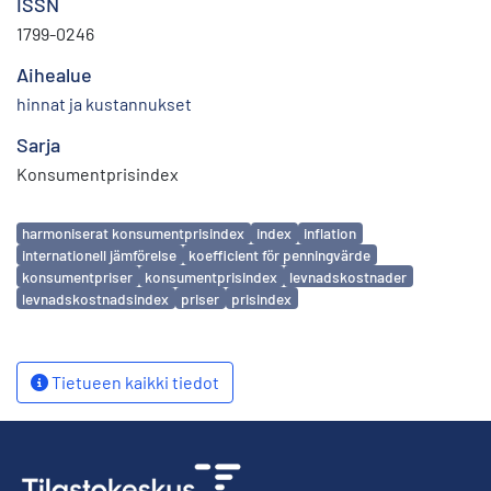
ISSN
1799-0246
Aihealue
hinnat ja kustannukset
Sarja
Konsumentprisindex
Avainsanat
harmoniserat konsumentprisindex
index
inflation
internationell jämförelse
koefficient för penningvärde
konsumentpriser
konsumentprisindex
levnadskostnader
levnadskostnadsindex
priser
prisindex
Tietueen kaikki tiedot