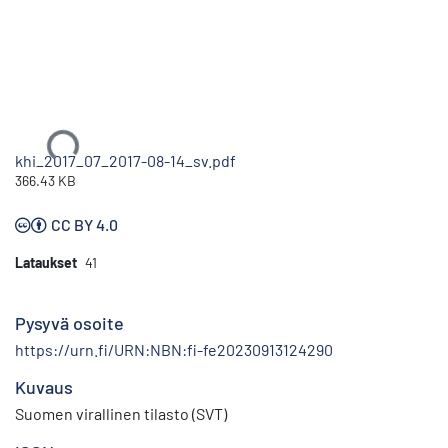
Ladataan...
khi_2017_07_2017-08-14_sv.pdf
366.43 KB
CC BY 4.0
Lataukset
41
Pysyvä osoite
https://urn.fi/URN:NBN:fi-fe20230913124290
Kuvaus
Suomen virallinen tilasto (SVT)