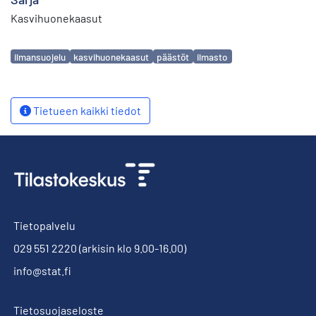
Kasvihuonekaasut
Avainsanat
ilmansuojelu
kasvihuonekaasut
päästöt
ilmasto
Tietueen kaikki tiedot
Tietopalvelu
029 551 2220
(arkisin klo 9.00-16.00)
info@stat.fi
Tietosuojaseloste