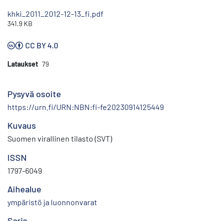
khki_2011_2012-12-13_fi.pdf
341.9 KB
CC BY 4.0
Lataukset
79
Pysyvä osoite
https://urn.fi/URN:NBN:fi-fe20230914125449
Kuvaus
Suomen virallinen tilasto (SVT)
ISSN
1797-6049
Aihealue
ympäristö ja luonnonvarat
Sarja