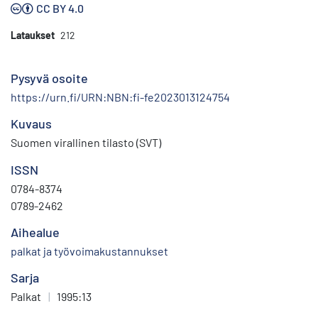
CC BY 4.0
Lataukset
212
Pysyvä osoite
https://urn.fi/URN:NBN:fi-fe2023013124754
Kuvaus
Suomen virallinen tilasto (SVT)
ISSN
0784-8374
0789-2462
Aihealue
palkat ja työvoimakustannukset
Sarja
Palkat
|
1995:13