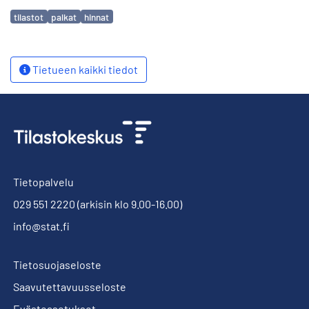
Avainsanat
tilastot
palkat
hinnat
Tietueen kaikki tiedot
Tietopalvelu
029 551 2220
(arkisin klo 9.00-16.00)
info@stat.fi
Tietosuojaseloste
Saavutettavuusseloste
Evästeasetukset