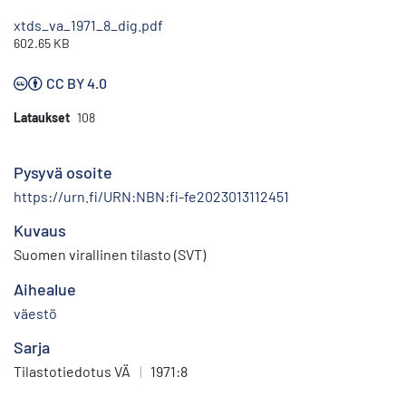
xtds_va_1971_8_dig.pdf
602.65 KB
CC BY 4.0
Lataukset
108
Pysyvä osoite
https://urn.fi/URN:NBN:fi-fe2023013112451
Kuvaus
Suomen virallinen tilasto (SVT)
Aihealue
väestö
Sarja
Tilastotiedotus VÄ
|
1971:8