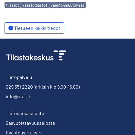
Avainsanat
tilastot
väestötilastot
väestönmuutokset
Tietueen kaikki tiedot
Tietopalvelu
029 551 2220
(arkisin klo 9.00-16.00)
info@stat.fi
Tietosuojaseloste
Saavutettavuusseloste
Evästeasetukset