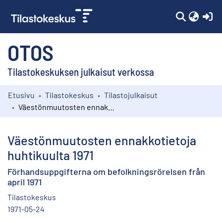
(c
OTOS
Tilastokeskuksen julkaisut verkossa
Etusivu
Tilastokeskus
Tilastojulkaisut
Kokoelmat
Väestönmuutosten ennakkotietoja huhtikuulta 1971
Selaa
Väestönmuutosten ennakkotietoja
huhtikuulta 1971
Förhandsuppgifterna om befolkningsrörelsen från
april 1971
Tilastokeskus
1971-05-24