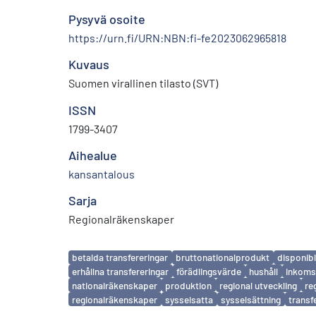
Pysyvä osoite
https://urn.fi/URN:NBN:fi-fe2023062965818
Kuvaus
Suomen virallinen tilasto (SVT)
ISSN
1799-3407
Aihealue
kansantalous
Sarja
Regionalräkenskaper
Avainsanat
betalda transfereringar
bruttonationalprodukt
disponib
erhållna transfereringar
förädlingsvärde
hushåll
inkoms
nationalräkenskaper
produktion
regional utveckling
re
regionalräkenskaper
sysselsatta
sysselsättning
transf