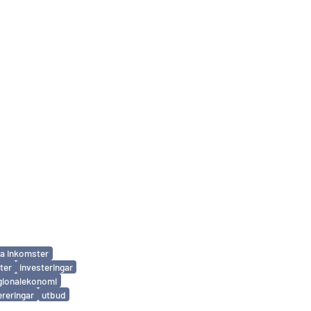
la inkomster
ter
investeringar
gionalekonomi
ereringar
utbud