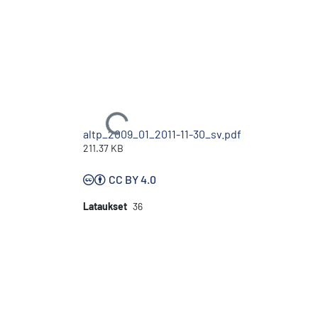
Ladataan...
altp_2009_01_2011-11-30_sv.pdf
211.37 KB
CC BY 4.0
Lataukset
36