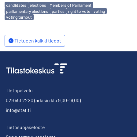
Avainsanat
candidates
elections
Members of Parliament
parliamentary elections
parties
right to vote
voting
voting turnout
Tietueen kaikki tiedot
Tietopalvelu
029 551 2220
(arkisin klo 9.00-16.00)
info@stat.fi
Tietosuojaseloste
Saavutettavuusseloste