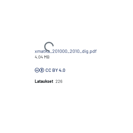
Ladataan...
xmatka_201000_2010_dig.pdf
4.04 MB
CC BY 4.0
Lataukset
226