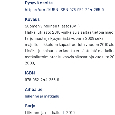
Pysyvä osoite
https://urn.fi/URN:ISBN:978-952-244-265-9
Kuvaus
Suomen virallinen tilasto (SVT)
Matkailutilasto 2010 -julkaisu sisältää tietoja majo
tarjonnasta ja kysynnästä vuonna 2009 sekä
majoitusliikkeiden kapasiteetista vuoden 2010 alu
Lisäksi julkaisuun on koottu eri lähteistä matkailua
matkailutoimintaa kuvaavia aikasarjoja vuosilta 2
2009.
ISBN
978-952-244-265-9
Aihealue
liikenne ja matkailu
Sarja
Liikenne ja matkailu
|
2010