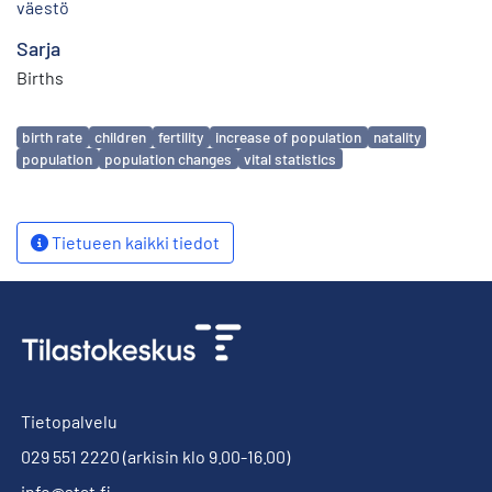
väestö
Sarja
Births
Avainsanat
birth rate
children
fertility
increase of population
natality
population
population changes
vital statistics
Tietueen kaikki tiedot
Tietopalvelu
029 551 2220
(arkisin klo 9.00-16.00)
info@stat.fi