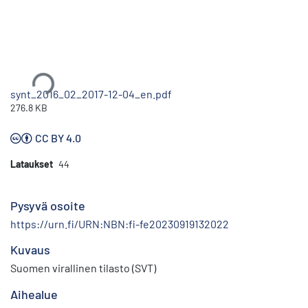
Ladataan...
synt_2016_02_2017-12-04_en.pdf
276.8 KB
CC BY 4.0
Lataukset
44
Pysyvä osoite
https://urn.fi/URN:NBN:fi-fe20230919132022
Kuvaus
Suomen virallinen tilasto (SVT)
Aihealue