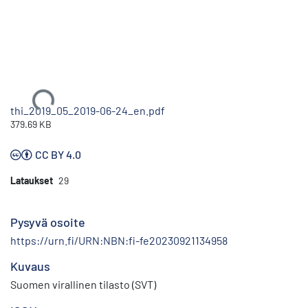
Ladataan...
thi_2019_05_2019-06-24_en.pdf
379.69 KB
CC BY 4.0
Lataukset
29
Pysyvä osoite
https://urn.fi/URN:NBN:fi-fe20230921134958
Kuvaus
Suomen virallinen tilasto (SVT)