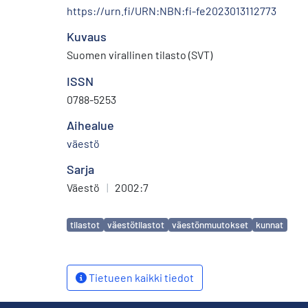
https://urn.fi/URN:NBN:fi-fe2023013112773
Kuvaus
Suomen virallinen tilasto (SVT)
ISSN
0788-5253
Aihealue
väestö
Sarja
Väestö
|
2002:7
Avainsanat
tilastot
väestötilastot
väestönmuutokset
kunnat
Tietueen kaikki tiedot