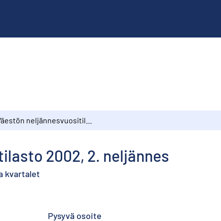
Väestön neljännesvuositilasto 2002, 2. neljännes
ilasto 2002, 2. neljännes
a kvartalet
Pysyvä osoite