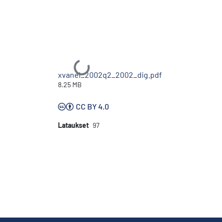
Ladataan...
xvanel_2002q2_2002_dig.pdf
8.25 MB
CC BY 4.0
Lataukset
97