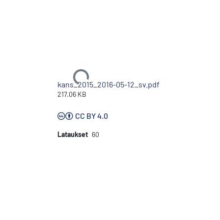
Ladataan...
kans_2015_2016-05-12_sv.pdf
217.06 KB
CC BY 4.0
Lataukset
60