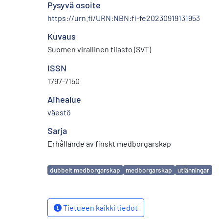
Pysyvä osoite
https://urn.fi/URN:NBN:fi-fe20230919131953
Kuvaus
Suomen virallinen tilasto (SVT)
ISSN
1797-7150
Aihealue
väestö
Sarja
Erhållande av finskt medborgarskap
Avainsanat
dubbelt medborgarskap
medborgarskap
utlänningar
Tietueen kaikki tiedot