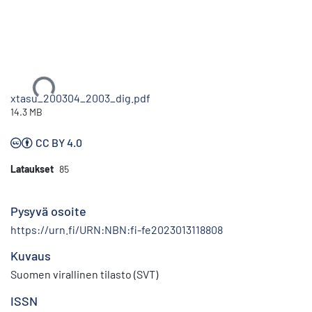
Ladataan...
xtasu_200304_2003_dig.pdf
14.3 MB
CC BY 4.0
Lataukset
85
Pysyvä osoite
https://urn.fi/URN:NBN:fi-fe2023013118808
Kuvaus
Suomen virallinen tilasto (SVT)
ISSN