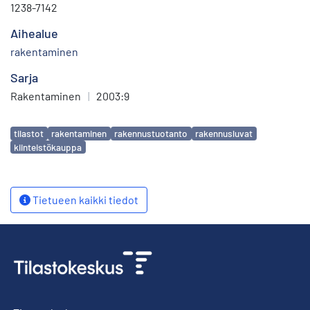
1238-7142
Aihealue
rakentaminen
Sarja
Rakentaminen
|
2003:9
Avainsanat
tilastot
rakentaminen
rakennustuotanto
rakennusluvat
kiinteistökauppa
Tietueen kaikki tiedot