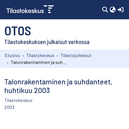
(c
OTOS
Tilastokeskuksen julkaisut verkossa
Etusivu
Tilastokeskus
Tilastojulkaisut
Kokoelmat
Talonrakentaminen ja suhdanteet, huhtikuu 2003
Selaa
Talonrakentaminen ja suhdanteet,
huhtikuu 2003
Tilastokeskus
2003