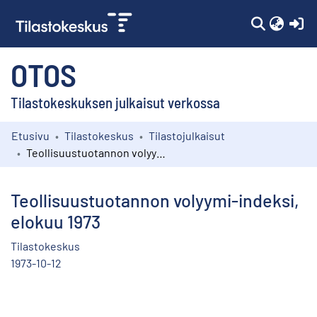
(c
OTOS
Tilastokeskuksen julkaisut verkossa
Etusivu
Tilastokeskus
Tilastojulkaisut
Kokoelmat
Teollisuustuotannon volyymi-indeksi, elokuu 1973
Selaa
Teollisuustuotannon volyymi-indeksi,
elokuu 1973
Tilastokeskus
1973-10-12