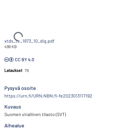
Ladataan...
xtds_te_1973_10_dig.pdf
496 KB
CC BY 4.0
Lataukset
79
Pysyvä osoite
https://urn.fi/URN:NBN:fi-fe2023013117192
Kuvaus
Suomen virallinen tilasto (SVT)
Aihealue