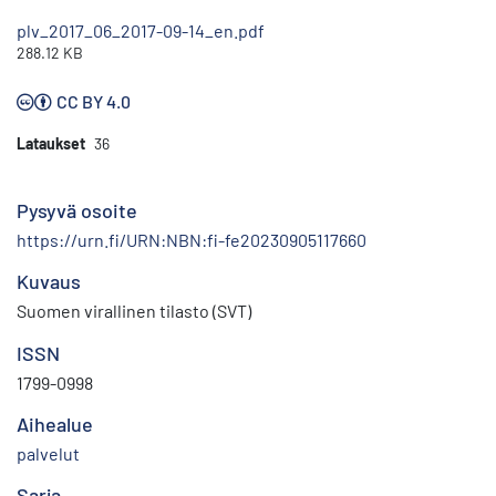
plv_2017_06_2017-09-14_en.pdf
288.12 KB
CC BY 4.0
Lataukset
36
Pysyvä osoite
https://urn.fi/URN:NBN:fi-fe20230905117660
Kuvaus
Suomen virallinen tilasto (SVT)
ISSN
1799-0998
Aihealue
palvelut
Sarja