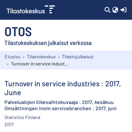
(c
OTOS
Tilastokeskuksen julkaisut verkossa
Etusivu
Tilastokeskus
Tilastojulkaisut
Kokoelmat
Turnover in service industries : 2017, June
Selaa
Turnover in service industries : 2017,
June
Palvelualojen liikevaihtokuvaaja : 2017, kesäkuu
Omsättningen inom servicebranchen : 2017, juni
Statistics Finland
2017