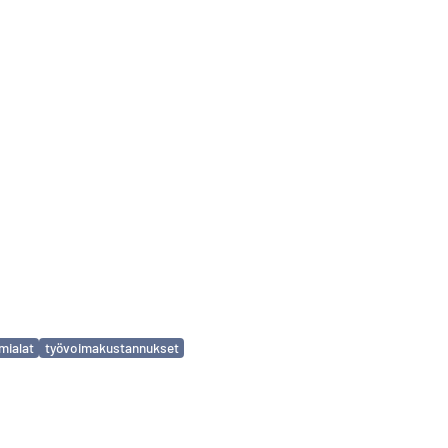
mialat
työvoimakustannukset