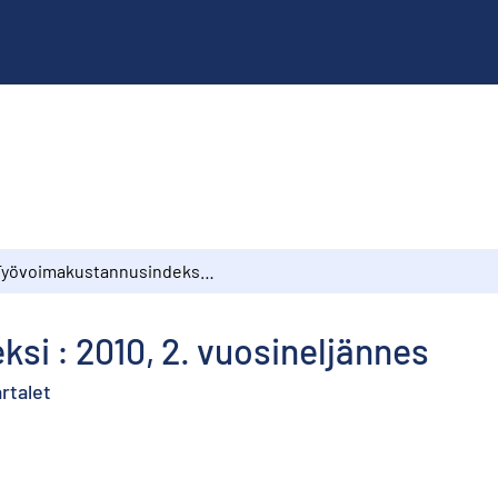
Työvoimakustannusindeksi : 2010, 2. vuosineljännes
i : 2010, 2. vuosineljännes
rtalet