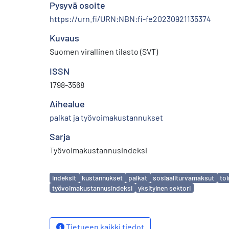
Pysyvä osoite
https://urn.fi/URN:NBN:fi-fe20230921135374
Kuvaus
Suomen virallinen tilasto (SVT)
ISSN
1798-3568
Aihealue
palkat ja työvoimakustannukset
Sarja
Työvoimakustannusindeksi
Avainsanat
indeksit
kustannukset
palkat
sosiaaliturvamaksut
toi
työvoimakustannusindeksi
yksityinen sektori
Tietueen kaikki tiedot