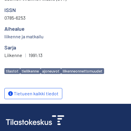
ISSN
0785-6253
Aihealue
liikenne ja matkailu
Sarja
Liikenne
|
1991:13
Avainsanat
tilastot
tieliikenne
ajoneuvot
liikenneonnettomuudet
Tietueen kaikki tiedot