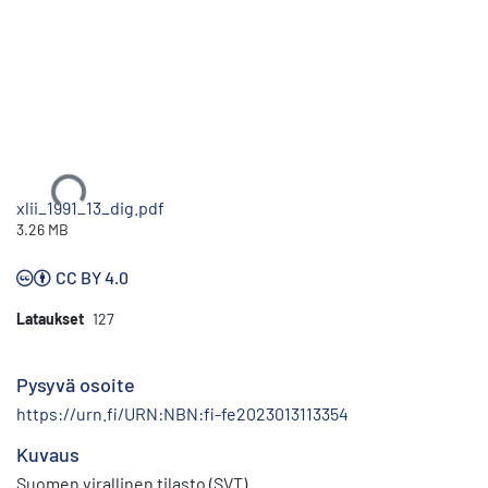
Ladataan...
xlii_1991_13_dig.pdf
3.26 MB
CC BY 4.0
Lataukset
127
Pysyvä osoite
https://urn.fi/URN:NBN:fi-fe2023013113354
Kuvaus
Suomen virallinen tilasto (SVT)