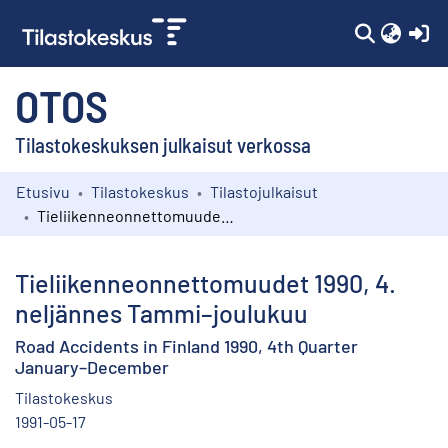
(c
OTOS
Tilastokeskuksen julkaisut verkossa
Etusivu
Tilastokeskus
Tilastojulkaisut
Kokoelmat
Tieliikenneonnettomuudet 1990, 4. neljännes Tammi–joulukuu
Selaa
Tieliikenneonnettomuudet 1990, 4.
neljännes Tammi–joulukuu
Road Accidents in Finland 1990, 4th Quarter
January–December
Tilastokeskus
1991-05-17