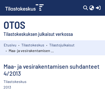
(c
OTOS
Tilastokeskuksen julkaisut verkossa
Etusivu
Tilastokeskus
Tilastojulkaisut
Kokoelmat
Maa- ja vesirakentamisen suhdanteet 4/2013
Selaa
Maa- ja vesirakentamisen suhdanteet
4/2013
Tilastokeskus
2013