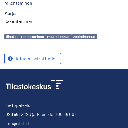
rakentaminen
Sarja
Rakentaminen
Avainsanat
tilastot
rakentaminen
maarakennus
vesirakennus
Tietueen kaikki tiedot
Tietopalvelu
029 551 2220
(arkisin klo 9.00-16.00)
info@stat.fi