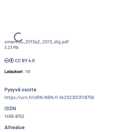
Ladataan...
xmavesu_2013q2_2013_dig.pdf
3.23 MB
CC BY 4.0
Lataukset
119
Pysyvä osoite
https://urn.fi/URN:NBN:fi-fe2023013118756
ISSN
1456-8152
Aihealue