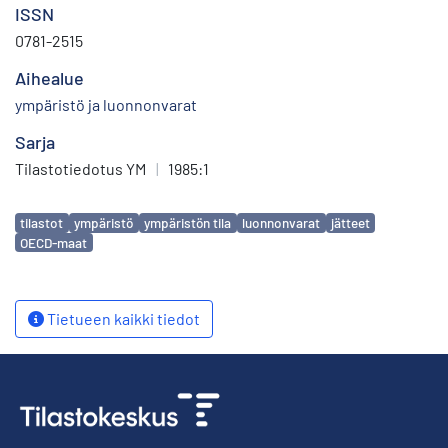
ISSN
0781-2515
Aihealue
ympäristö ja luonnonvarat
Sarja
Tilastotiedotus YM
|
1985:1
Avainsanat
tilastot
ympäristö
ympäristön tila
luonnonvarat
jätteet
OECD-maat
Tietueen kaikki tiedot