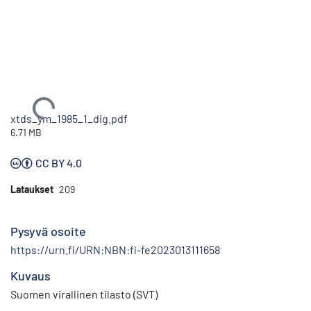
Ladataan...
xtds_ym_1985_1_dig.pdf
6.71 MB
CC BY 4.0
Lataukset
209
Pysyvä osoite
https://urn.fi/URN:NBN:fi-fe2023013111658
Kuvaus
Suomen virallinen tilasto (SVT)