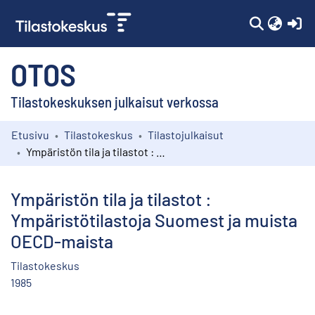
(c
OTOS
Tilastokeskuksen julkaisut verkossa
Etusivu
Tilastokeskus
Tilastojulkaisut
Kokoelmat
Ympäristön tila ja tilastot : Ympäristötilastoja Suomest ja muista OECD-maista
Selaa
Ympäristön tila ja tilastot :
Ympäristötilastoja Suomest ja muista
OECD-maista
Tilastokeskus
1985