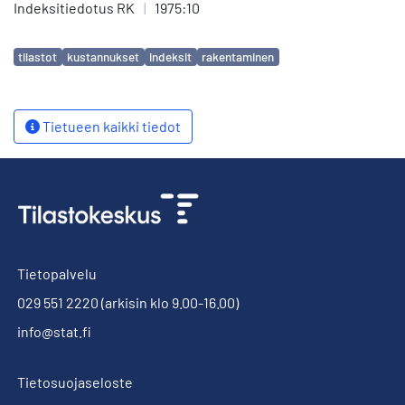
Indeksitiedotus RK
|
1975:10
Avainsanat
tilastot
kustannukset
indeksit
rakentaminen
Tietueen kaikki tiedot
Tietopalvelu
029 551 2220
(arkisin klo 9.00-16.00)
info@stat.fi
Tietosuojaseloste