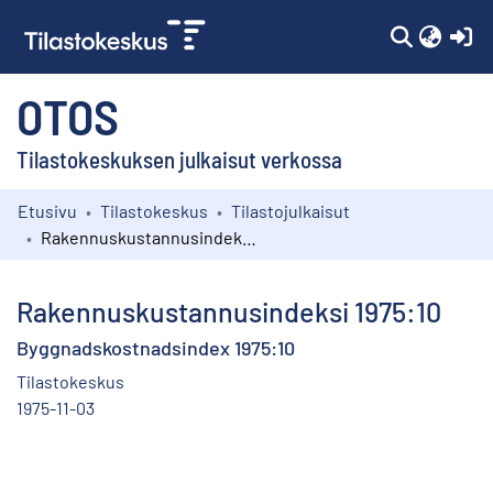
(c
OTOS
Tilastokeskuksen julkaisut verkossa
Etusivu
Tilastokeskus
Tilastojulkaisut
Kokoelmat
Rakennuskustannusindeksi 1975:10
Selaa
Rakennuskustannusindeksi 1975:10
Byggnadskostnadsindex 1975:10
Tilastokeskus
1975-11-03