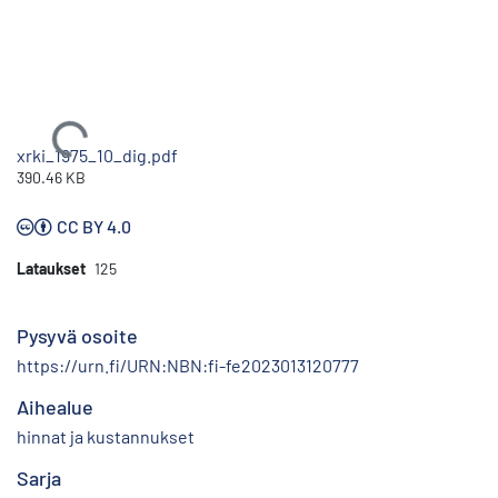
Ladataan...
xrki_1975_10_dig.pdf
390.46 KB
CC BY 4.0
Lataukset
125
Pysyvä osoite
https://urn.fi/URN:NBN:fi-fe2023013120777
Aihealue
hinnat ja kustannukset
Sarja