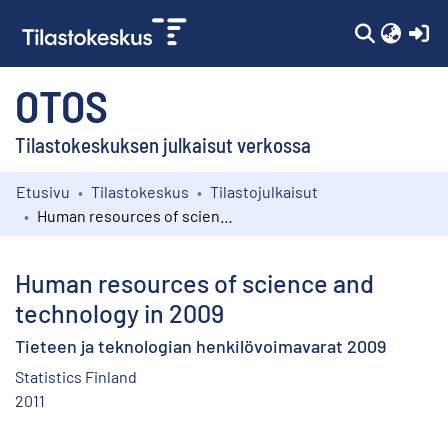
(c
OTOS
Tilastokeskuksen julkaisut verkossa
Etusivu
Tilastokeskus
Tilastojulkaisut
Kokoelmat
Human resources of science and technology in 2009
Selaa
Human resources of science and
technology in 2009
Tieteen ja teknologian henkilövoimavarat 2009
Statistics Finland
2011