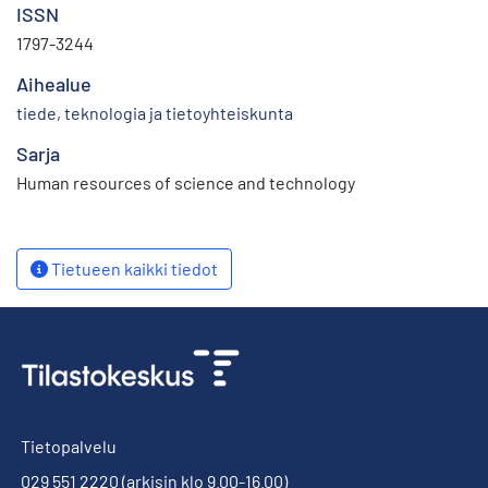
ISSN
1797-3244
Aihealue
tiede, teknologia ja tietoyhteiskunta
Sarja
Human resources of science and technology
Tietueen kaikki tiedot
Tietopalvelu
029 551 2220
(arkisin klo 9.00-16.00)