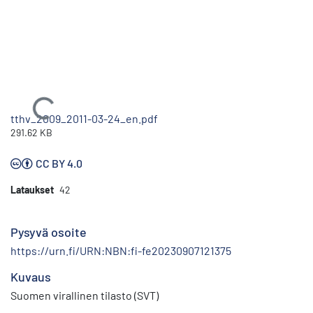
Ladataan...
tthv_2009_2011-03-24_en.pdf
291.62 KB
CC BY 4.0
Lataukset
42
Pysyvä osoite
https://urn.fi/URN:NBN:fi-fe20230907121375
Kuvaus
Suomen virallinen tilasto (SVT)