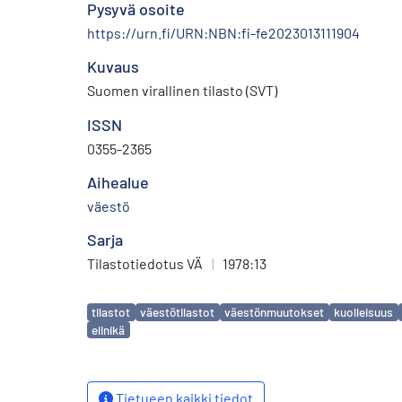
Pysyvä osoite
https://urn.fi/URN:NBN:fi-fe2023013111904
Kuvaus
Suomen virallinen tilasto (SVT)
ISSN
0355-2365
Aihealue
väestö
Sarja
Tilastotiedotus VÄ
|
1978:13
Avainsanat
tilastot
väestötilastot
väestönmuutokset
kuolleisuus
elinikä
Tietueen kaikki tiedot