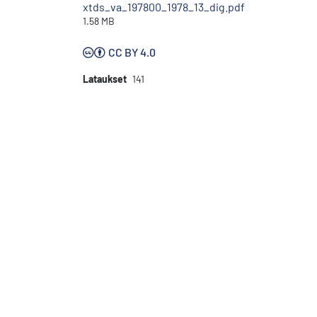
xtds_va_197800_1978_13_dig.pdf
1.58 MB
CC BY 4.0
Lataukset
141