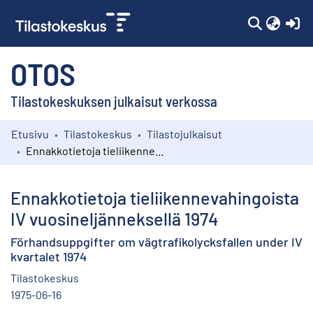
(c
OTOS
Tilastokeskuksen julkaisut verkossa
Etusivu
Tilastokeskus
Tilastojulkaisut
Kokoelmat
Ennakkotietoja tieliikennevahingoista IV vuosineljänneksellä 1974
Selaa
Ennakkotietoja tieliikennevahingoista
IV vuosineljänneksellä 1974
Förhandsuppgifter om vägtrafikolycksfallen under IV
kvartalet 1974
Tilastokeskus
1975-06-16