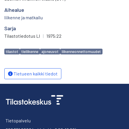
Aihealue
liikenne ja matkailu
Sarja
Tilastotiedotus LI
|
1975:22
Avainsanat
tilastot
tieliikenne
ajoneuvot
liikenneonnettomuudet
Tietueen kaikki tiedot
Tietopalvelu