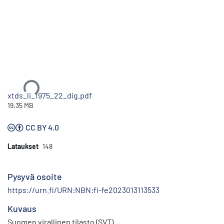
Ladataan...
xtds_li_1975_22_dig.pdf
19.35 MB
CC BY 4.0
Lataukset
148
Pysyvä osoite
https://urn.fi/URN:NBN:fi-fe2023013113533
Kuvaus
Suomen virallinen tilasto (SVT)