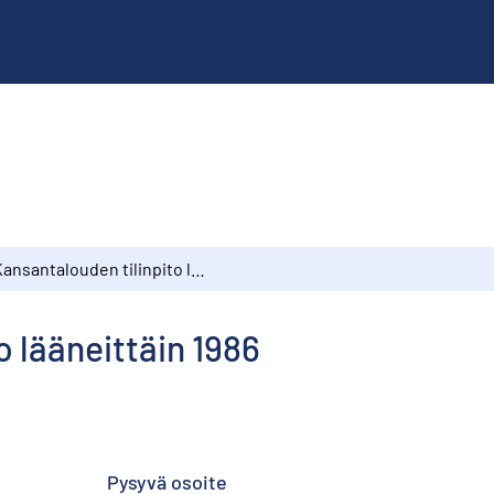
Kansantalouden tilinpito lääneittäin 1986
o lääneittäin 1986
Pysyvä osoite