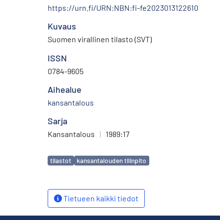
https://urn.fi/URN:NBN:fi-fe2023013122610
Kuvaus
Suomen virallinen tilasto (SVT)
ISSN
0784-9605
Aihealue
kansantalous
Sarja
Kansantalous
|
1989:17
Avainsanat
tilastot
kansantalouden tilinpito
Tietueen kaikki tiedot