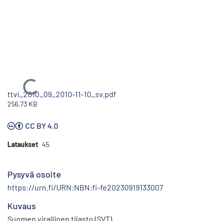
Ladataan...
ttvi_2010_09_2010-11-10_sv.pdf
256.73 KB
CC BY 4.0
Lataukset
45
Pysyvä osoite
https://urn.fi/URN:NBN:fi-fe20230919133007
Kuvaus
Suomen virallinen tilasto (SVT)