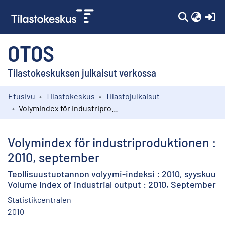
(c
OTOS
Tilastokeskuksen julkaisut verkossa
Etusivu
Tilastokeskus
Tilastojulkaisut
Kokoelmat
Volymindex för industriproduktionen : 2010, september
Selaa
Volymindex för industriproduktionen :
2010, september
Teollisuustuotannon volyymi-indeksi : 2010, syyskuu
Volume index of industrial output : 2010, September
Statistikcentralen
2010