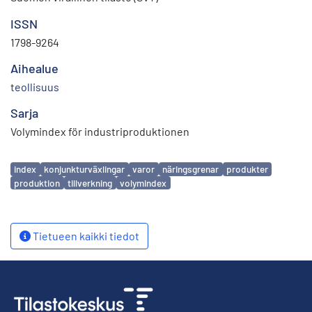
ISSN
1798-9264
Aihealue
teollisuus
Sarja
Volymindex för industriproduktionen
Avainsanat
index
konjunkturväxlingar
varor
näringsgrenar
produkter
produktion
tillverkning
volymindex
Tietueen kaikki tiedot