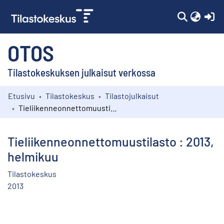
(c
OTOS
Tilastokeskuksen julkaisut verkossa
Etusivu
Tilastokeskus
Tilastojulkaisut
Kokoelmat
Tieliikenneonnettomuustilasto : 2013, helmikuu
Selaa
Tieliikenneonnettomuustilasto : 2013,
helmikuu
Tilastokeskus
2013