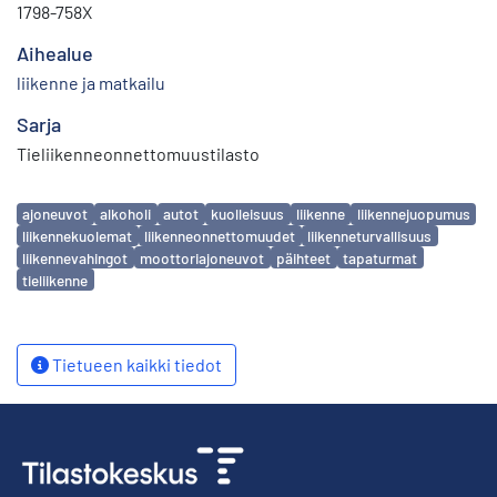
1798-758X
Aihealue
liikenne ja matkailu
Sarja
Tieliikenneonnettomuustilasto
Avainsanat
ajoneuvot
alkoholi
autot
kuolleisuus
liikenne
liikennejuopumus
liikennekuolemat
liikenneonnettomuudet
liikenneturvallisuus
liikennevahingot
moottoriajoneuvot
päihteet
tapaturmat
tieliikenne
Tietueen kaikki tiedot