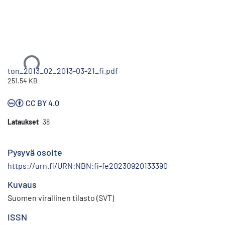
Ladataan...
ton_2013_02_2013-03-21_fi.pdf
251.54 KB
CC BY 4.0
Lataukset
38
Pysyvä osoite
https://urn.fi/URN:NBN:fi-fe20230920133390
Kuvaus
Suomen virallinen tilasto (SVT)
ISSN