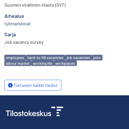
Suomen virallinen tilasto (SVT)
Aihealue
työmarkkinat
Sarja
Job vacancy survey
Avainsanat
employees
hard-to-fill vacancies
job vacancies
jobs
labour market
working life
workplaces
Tietueen kaikki tiedot