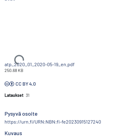
Ladataan...
atp_2020_01_2020-05-19_en.pdf
250.68 KB
CC BY 4.0
Lataukset
31
Pysyvä osoite
https://urn.fi/URN:NBN:fi-fe20230915127240
Kuvaus