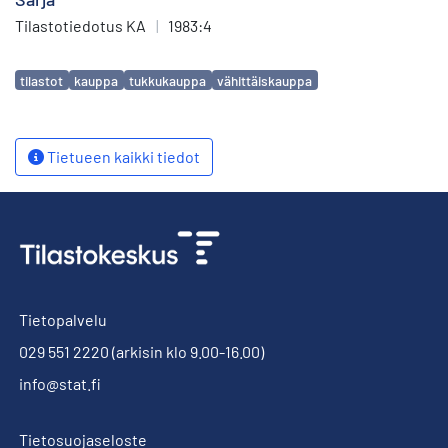
Tilastotiedotus KA
|
1983:4
Avainsanat
tilastot
kauppa
tukkukauppa
vähittäiskauppa
Tietueen kaikki tiedot
Tietopalvelu
029 551 2220
(arkisin klo 9.00-16.00)
info@stat.fi
Tietosuojaseloste