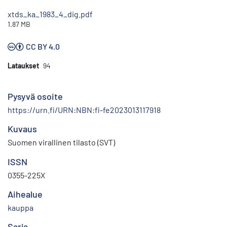
xtds_ka_1983_4_dig.pdf
1.87 MB
CC BY 4.0
Lataukset
94
Pysyvä osoite
https://urn.fi/URN:NBN:fi-fe2023013117918
Kuvaus
Suomen virallinen tilasto (SVT)
ISSN
0355-225X
Aihealue
kauppa
Sarja