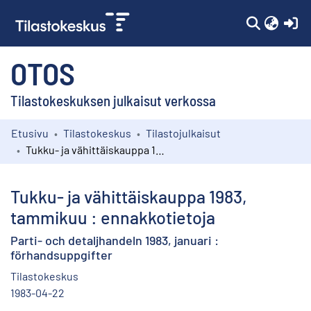
(c
OTOS
Tilastokeskuksen julkaisut verkossa
Etusivu
Tilastokeskus
Tilastojulkaisut
Kokoelmat
Tukku- ja vähittäiskauppa 1983, tammikuu : ennakkotietoja
Selaa
Tukku- ja vähittäiskauppa 1983,
tammikuu : ennakkotietoja
Parti- och detaljhandeln 1983, januari :
förhandsuppgifter
Tilastokeskus
1983-04-22