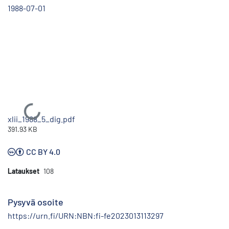
1988-07-01
Ladataan...
xlii_1988_5_dig.pdf
391.93 KB
CC BY 4.0
Lataukset
108
Pysyvä osoite
https://urn.fi/URN:NBN:fi-fe2023013113297