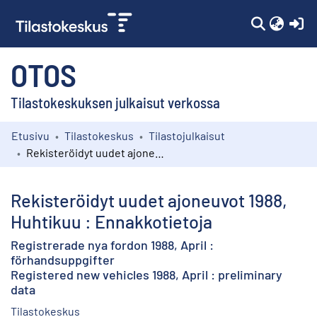
(c
OTOS
Tilastokeskuksen julkaisut verkossa
Etusivu
Tilastokeskus
Tilastojulkaisut
Kokoelmat
Rekisteröidyt uudet ajoneuvot 1988, Huhtikuu : Ennakkotietoja
Selaa
Rekisteröidyt uudet ajoneuvot 1988,
Huhtikuu : Ennakkotietoja
Registrerade nya fordon 1988, April :
förhandsuppgifter
Registered new vehicles 1988, April : preliminary
data
Tilastokeskus