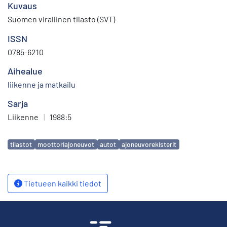
Kuvaus
Suomen virallinen tilasto (SVT)
ISSN
0785-6210
Aihealue
liikenne ja matkailu
Sarja
Liikenne
|
1988:5
Avainsanat
tilastot
moottoriajoneuvot
autot
ajoneuvorekisterit
Tietueen kaikki tiedot