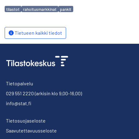
Avainsanat
tilastot
rahoitusmarkkinat
pankit
Tietueen kaikki tiedot
Tietopalvelu
029 551 2220
(arkisin klo 9.00-16.00)
info@stat.fi
Tietosuojaseloste
Saavutettavuusseloste