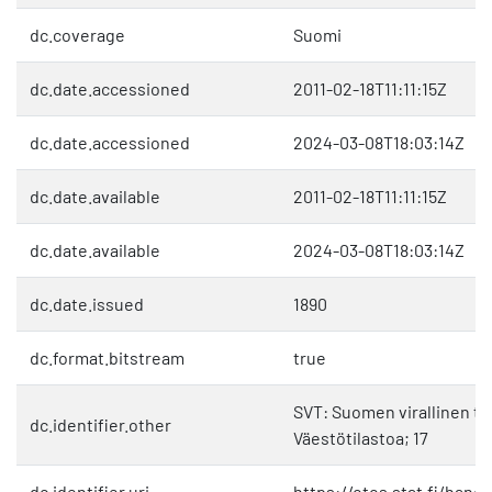
dc.coverage
Suomi
dc.date.accessioned
2011-02-18T11:11:15Z
dc.date.accessioned
2024-03-08T18:03:14Z
dc.date.available
2011-02-18T11:11:15Z
dc.date.available
2024-03-08T18:03:14Z
dc.date.issued
1890
dc.format.bitstream
true
SVT: Suomen virallinen til
dc.identifier.other
Väestötilastoa; 17
dc.identifier.uri
https://otos.stat.fi/hand