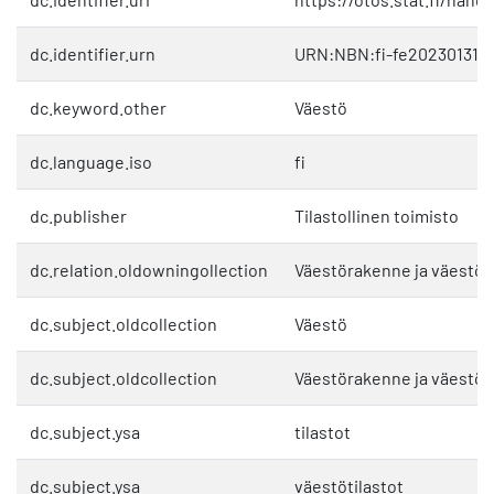
dc.identifier.urn
URN:NBN:fi-fe202301311
dc.keyword.other
Väestö
dc.language.iso
fi
dc.publisher
Tilastollinen toimisto
dc.relation.oldowningollection
Väestörakenne ja väestö
dc.subject.oldcollection
Väestö
dc.subject.oldcollection
Väestörakenne ja väestö
dc.subject.ysa
tilastot
dc.subject.ysa
väestötilastot