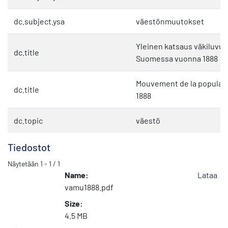
dc.subject.ysa
väestönmuutokset
Yleinen katsaus väkiluvu
dc.title
Suomessa vuonna 1888
Mouvement de la populati
dc.title
1888
dc.topic
väestö
Tiedostot
Näytetään
1 - 1 / 1
Name:
Lataa
vamu1888.pdf
Size:
4.5 MB