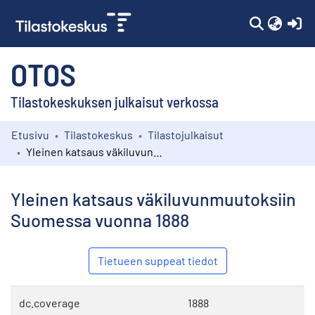
(c
OTOS
Tilastokeskuksen julkaisut verkossa
Etusivu
Tilastokeskus
Tilastojulkaisut
Kokoelmat
Yleinen katsaus väkiluvunmuutoksiin Suomessa vuonna 1888
Selaa
Yleinen katsaus väkiluvunmuutoksiin
Suomessa vuonna 1888
Tietueen suppeat tiedot
dc.coverage
1888