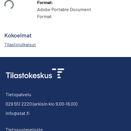
Format:
taan...
Adobe Portable Document
Format
Kokoelmat
Tilastojulkaisut
Tietopalvelu
029 551 2220
(arkisin klo 9.00-16.00)
info@stat.fi
Tietosuojaseloste