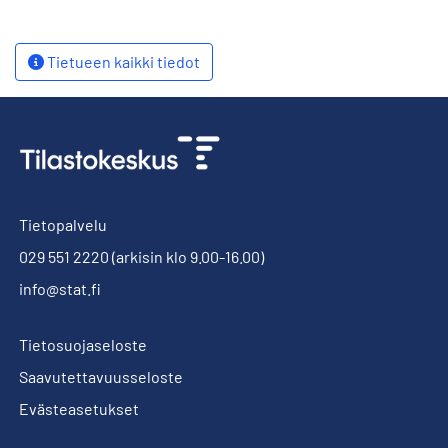
Tietueen kaikki tiedot
Tietopalvelu
029 551 2220
(arkisin klo 9.00-16.00)
info@stat.fi
Tietosuojaseloste
Saavutettavuusseloste
Evästeasetukset