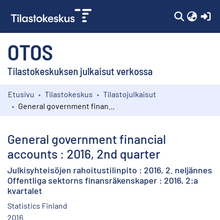
(c
OTOS
Tilastokeskuksen julkaisut verkossa
Etusivu
Tilastokeskus
Tilastojulkaisut
Kokoelmat
General government financial accounts : 2016, 2nd quarter
Selaa
General government financial
accounts : 2016, 2nd quarter
Julkisyhteisöjen rahoitustilinpito : 2016, 2. neljännes
Offentliga sektorns finansräkenskaper : 2016, 2:a
kvartalet
Statistics Finland
2016