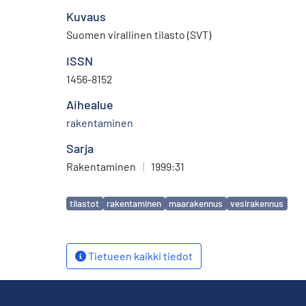
Kuvaus
Suomen virallinen tilasto (SVT)
ISSN
1456-8152
Aihealue
rakentaminen
Sarja
Rakentaminen
|
1999:31
Avainsanat
tilastot
rakentaminen
maarakennus
vesirakennus
Tietueen kaikki tiedot