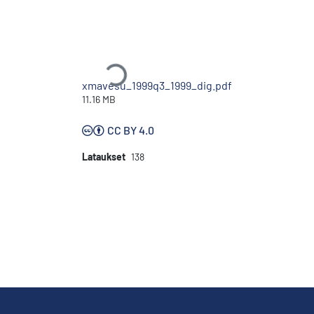
Ladataan...
xmavesu_1999q3_1999_dig.pdf
11.16 MB
CC BY 4.0
Lataukset
138