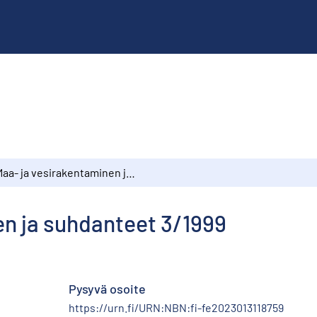
Maa- ja vesirakentaminen ja suhdanteet 3/1999
en ja suhdanteet 3/1999
Pysyvä osoite
https://urn.fi/URN:NBN:fi-fe2023013118759