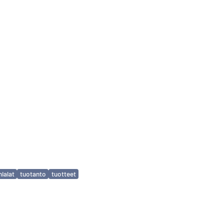
mialat
tuotanto
tuotteet