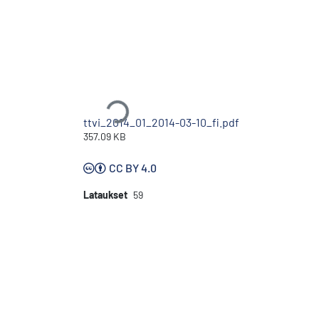
Ladataan...
ttvi_2014_01_2014-03-10_fi.pdf
357.09 KB
CC BY 4.0
Lataukset
59