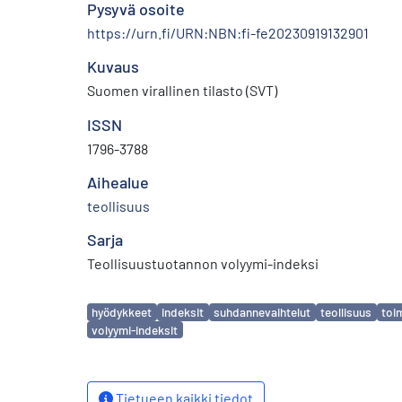
Pysyvä osoite
https://urn.fi/URN:NBN:fi-fe20230919132901
Kuvaus
Suomen virallinen tilasto (SVT)
ISSN
1796-3788
Aihealue
teollisuus
Sarja
Teollisuustuotannon volyymi-indeksi
Avainsanat
hyödykkeet
indeksit
suhdannevaihtelut
teollisuus
toi
volyymi-indeksit
Tietueen kaikki tiedot