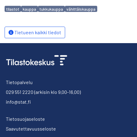
Avainsanat
tilastot
kauppa
tukkukauppa
vähittäiskauppa
Tietueen kaikki tiedot
Tietopalvelu
029 551 2220
(arkisin klo 9.00-16.00)
info@stat.fi
Tietosuojaseloste
Saavutettavuusseloste