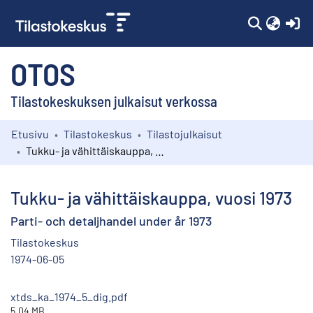
(c
OTOS
Tilastokeskuksen julkaisut verkossa
Etusivu
Tilastokeskus
Tilastojulkaisut
Kokoelmat
Tukku- ja vähittäiskauppa, vuosi 1973
Selaa
Tukku- ja vähittäiskauppa, vuosi 1973
Parti- och detaljhandel under år 1973
Tilastokeskus
1974-06-05
xtds_ka_1974_5_dig.pdf
5.04 MB