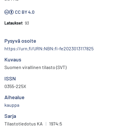
CC BY 4.0
Lataukset
93
Pysyvä osoite
https://urn.fi/URN:NBN:fi-fe2023013117825
Kuvaus
Suomen virallinen tilasto (SVT)
ISSN
0355-225X
Aihealue
kauppa
Sarja
Tilastotiedotus KA
|
1974:5