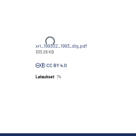
Ladataan...
xrl_199302_1993_dig.pdf
333.26 KB
CC BY 4.0
Lataukset
74