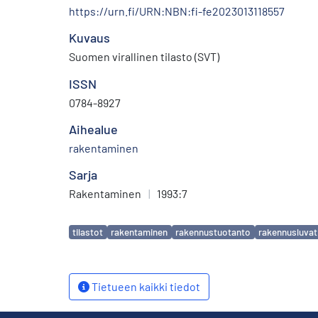
https://urn.fi/URN:NBN:fi-fe2023013118557
Kuvaus
Suomen virallinen tilasto (SVT)
ISSN
0784-8927
Aihealue
rakentaminen
Sarja
Rakentaminen
|
1993:7
Avainsanat
tilastot
rakentaminen
rakennustuotanto
rakennusluvat
Tietueen kaikki tiedot