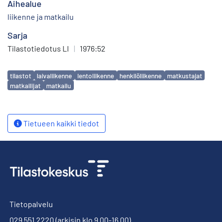
Aihealue
liikenne ja matkailu
Sarja
Tilastotiedotus LI
|
1976:52
Avainsanat
tilastot
laivaliikenne
lentoliikenne
henkilöliikenne
matkustajat
matkailijat
matkailu
Tietueen kaikki tiedot
Tietopalvelu
029 551 2220
(arkisin klo 9.00-16.00)