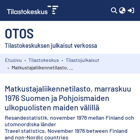
(c
OTOS
Tilastokeskuksen julkaisut verkossa
Etusivu
Tilastokeskus
Tilastojulkaisut
Kokoelmat
Matkustajaliikennetilasto, marraskuu 1976 Suomen ja Pohjoismaiden ulkopuolisten maiden välillä
Selaa
Matkustajaliikennetilasto, marraskuu
1976 Suomen ja Pohjoismaiden
ulkopuolisten maiden välillä
Resandestatistik, november 1976 mellan Finland och
utomnordiska länder
Travel statistics, November 1976 between Finland
and non-Nordic countries