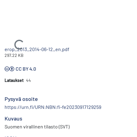
Ladataan...
erop_2013_2014-06-12_en.pdf
297.22 KB
CC BY 4.0
Lataukset
44
Pysyvä osoite
https://urn.fi/URN:NBN:fi-fe20230917129259
Kuvaus
Suomen virallinen tilasto (SVT)