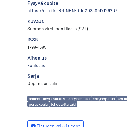
Pysyvä osoite
https://urn.fi/URN:NBN:fi-fe20230917129237
Kuvaus
Suomen virallinen tilasto (SVT)
ISSN
1799-1595
Aihealue
koulutus
Sarja
Oppimisen tuki
Avainsanat
ammatillinen koulutus
erityinen tuki
erityisopetus
koulu
peruskoulu
tehostettu tuki
Tietueen kaikki tiedot