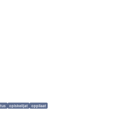
tus
opiskelijat
oppilaat