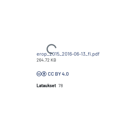
Ladataan...
erop_2015_2016-06-13_fi.pdf
264.72 KB
CC BY 4.0
Lataukset
78