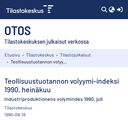
(c
OTOS
Tilastokeskuksen julkaisut verkossa
Etusivu
Tilastokeskus
Tilastojulkaisut
Kokoelmat
Teollisuustuotannon volyymi-indeksi 1990, heinäkuu
Selaa
Teollisuustuotannon volyymi-indeksi
1990, heinäkuu
Industriproduktionens volymindex 1990, juli
Tilastokeskus
1990-09-18