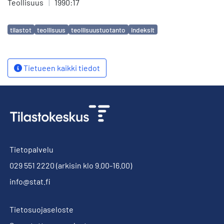
Teollisuus
|
1990:17
Avainsanat
tilastot
teollisuus
teollisuustuotanto
indeksit
Tietueen kaikki tiedot
Tietopalvelu
029 551 2220
(arkisin klo 9.00-16.00)
info@stat.fi
Tietosuojaseloste