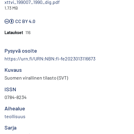
xttvi_199007_1990_dig.pdf
1.73 MB
CC BY 4.0
Lataukset
116
Pysyvä osoite
https://urn.fi/URN:NBN:fi-fe2023013116673
Kuvaus
Suomen virallinen tilasto (SVT)
ISSN
0784-8234
Aihealue
teollisuus
Sarja